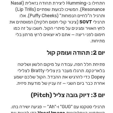
התחילו ב-Humming ליצירת תהודה נזאלית (Nasal
Resonance). המשיכו לבועות שפתיים (Lip Trills)
ותרגיל ה"לחיים הנפוחות" (Puffy Cheeks). אלו
תרגילי
SOVT
(צינור קולי חסום חלקית) המווסתים את
לחץ האוויר ומגינים על מיתרי הקול. חשבו על זה כמו
חימום לפני ריצה — אתם לא יוצאים לרוץ מרתון בלי
מתיחות.
יום 2: תהודה ועומק קול
פתיחת חלל הפה, עבודה על מיקום הלשון ושליטה
בלארינקס. תרגלו מעבר בין צלילי Bratty לצלילי
Dopey כדי להרגיש את ההבדל. הקול שלכם ישמע
אחרת כבר ביום השני — זה עניין של מודעות פיזית.
יום 3: דיוק גובה צליל (Pitch)
תרגילי סטקטו עם "GUG" ו-"Ah" — פגיעה ישירה בתו.
השתמשו באפליקציית
Vocal Image
כדי לראות את