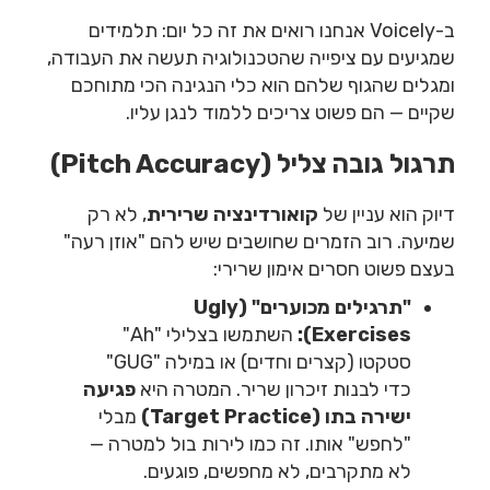
ב-Voicely אנחנו רואים את זה כל יום: תלמידים
שמגיעים עם ציפייה שהטכנולוגיה תעשה את העבודה,
ומגלים שהגוף שלהם הוא כלי הנגינה הכי מתוחכם
שקיים — הם פשוט צריכים ללמוד לנגן עליו.
תרגול גובה צליל (Pitch Accuracy)
דיוק הוא עניין של
קואורדינציה שרירית
, לא רק
שמיעה. רוב הזמרים שחושבים שיש להם "אוזן רעה"
בעצם פשוט חסרים אימון שרירי:
"תרגילים מכוערים" (Ugly
Exercises):
השתמשו בצלילי "Ah"
סטקטו (קצרים וחדים) או במילה "GUG"
כדי לבנות זיכרון שריר. המטרה היא
פגיעה
ישירה בתו (Target Practice)
מבלי
"לחפש" אותו. זה כמו לירות בול למטרה —
לא מתקרבים, לא מחפשים, פוגעים.