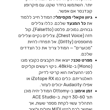
יותר. השתמשו בחדר שקט, עם מיקרופון
קונדנסר אם אפשר.
גיוון ווקאלי מקסימלי:
המודל חייב ללמוד
את
כל המנעד
שלכם. כללו צלילים
גבוהים, נמוכים, פלסט (Falsetto), קול
חזה (Chest Voice), צלילים נקיים וצלילים
מחוספסים (Gritty). אל תפחדו להיות
"מכוערים" — המודל צריך את כל הצדדים
שלכם.
מפרט טכני:
ייצאו את הקבצים כקובץ מונו
(Mono) ב-48kHz. ניקוי רעשים וקליקים
לפני ההעלאה הוא קריטי לדיוק
האלגוריתם. כלים כמו iZotope RX או
אפילו Audacity יכולים לעזור.
זמן אימון:
ב-Ottomy המודל יהיה מוכן
תוך 30-60 דקות. ב-ACE Studio
התהליך עשוי לקחת מספר שעות, אך
יאפשר לכם להזין MIDI ומילים וליצור