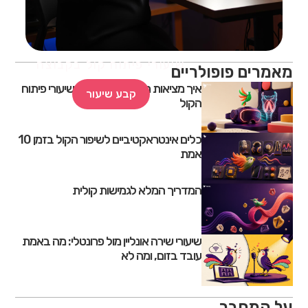
שיעורי פיתוח קול בקבוצה
מאמרים פופולריים
איך מציאות מדומה משנה את שיעורי פיתוח
קבע שיעור
הקול
10 כלים אינטראקטיביים לשיפור הקול בזמן
אמת
המדריך המלא לגמישות קולית
שיעורי שירה אונליין מול פרונטלי: מה באמת
עובד בזום, ומה לא
על המחבר