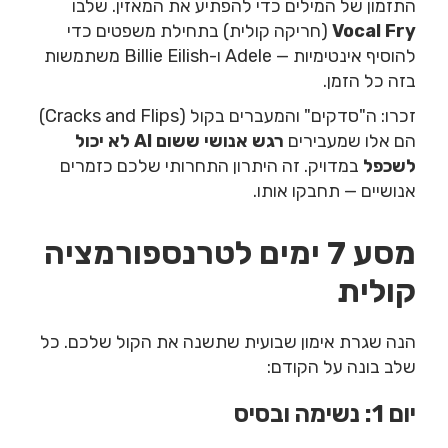
התזמון של המילים כדי להפתיע את המאזין. שלבו
Vocal Fry
(חריקה קולית) בתחילת משפטים כדי
להוסיף אינטימיות — Adele ו-Billie Eilish משתמשות
בזה כל הזמן.
זכרו: ה"סדקים" והמעברים בקול (Cracks and Flips)
הם אלו שמעבירים
רגש אנושי ששום AI לא יכול
לשכפל
במדויק. זה היתרון התחרותי שלכם כזמרים
אנושיים — תחבקו אותו.
מסע 7 ימים לטרנספורמציה
קולית
הנה שגרת אימון שבועית שתשנה את הקול שלכם. כל
שלב בונה על הקודם:
יום 1: נשימה ובסיס