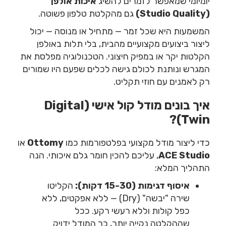
יומיומי שמאפשר לזמרים להשיג
איכות אולפן
(Studio Quality)
גם מהקלטת טלפון פשוטה.
המשמעות היא שכל זמר — מתחיל או מנוסה — יכול
ליצור ביצועים מקצועיים מהבית, בלי תלות באולפן
הקלטות יקר או במפיק חיצוני. הטכנולוגיה מפלסת את
המגרש ונותנת לכולם גישה לכלים שפעם היו שמורים
רק לאמנים עם חוזי תקליט.
איך בונים מודל קול אישי (Digital
Twin)?
כדי ליצור מודל מקצועי בפלטפורמות כמו
Ottomy
או
ACE Studio
, עליכם להכין חומר גלם איכותי. הנה
התהליך המלא:
איסוף דגימות (15-30 דקות):
הקליטו
שירה "יבשה" (Dry) — ללא אפקטים, ללא
כפל קולות וללא רעשי רקע. ככל
שההקלטה נקייה יותר, כך המודל ידויק