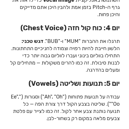
גרף ה-Pitch בזמן אמת ולהבין היכן אתם מדייקים
והיכן פחות.
יום 4: כוח קול חזה (Chest Voice)
תרגלו את ההברות "MUM" ו-"BUB".
דגש טכני:
הלשון חייבת להיות רפויה וצמודה לחניכיים התחתונות.
התחילו בווליום בינוני ועברו לווליום גבוה יותר כדי
לבנות סיבולת. זה כמו להרים משקולות — מתחילים קל
ומעלים בהדרגה.
יום 5: תנועות ושליטה (Vowels)
עבודה על תנועות פתוחות ("Ah", "Oh") וסגורות ("Ee",
"Oo"). שליטה בצבע הקול דרך צורת הפה — כל
תנועה נותנת צבע אחר לקול. זה כמו לצייר עם פלטת
צבעים מלאה במקום רק בשחור-לבן.