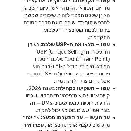
עשו — הקליטו כל יום:
הקליטו את עצמכם
מדי יום והשוו את היום הראשון ליום השביעי.
האוזן שלכם תלמד לזהות שיפורים שקשה
להרגיש תוך כדי שירה. זו גם הדרך הטובה
ביותר לבנות מוטיבציה — לשמוע
התקדמות.
עשו — מצאו את ה-USP שלכם:
בעידן
הדיגיטלי, ה-USP (Unique Selling
Point) הוא ה"נרטיב" שלכם והסגנון
המותגי הייחודי. מודל ה-AI שלכם הוא
פשוט הייצוג הדיגיטלי של ה-USP הזה —
אבל קודם צריך לדעת מהו.
עשו — השקיעו בקהילה:
בשנת 2026,
קשר אנושי הוא ה"פלטינה" החדש. שלחו
הודעות קוליות למעריצים ב-DMs — זה
בונה אמון ששום בוט לא יכול לחקות.
אל תעשו — אל תתעלמו מכאב:
אם אתם
מרגישים עקצוץ או מתח בצוואר,
עצרו מיד
.