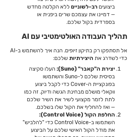
ביצועים
רב-לשוניים
ללא הקלטה מחדש
— דמיינו את עצמכם שרים ביפנית או
בספרדית בקול שלכם.
תהליך העבודה האולטימטיבי עם AI
אל תסתפקו רק בתיקון זיופים. הנה איך להשתמש ב-AI
כדי לשדרג את
היצירתיות
שלכם:
יצירת ה"קאבר" (Suno):
העלו סקיצה
בסיסית שלכם ל-Suno והשתמשו
בפונקציית ה-Cover כדי לקבל ביצוע
ווקאלי מושלם מבחינת הגשה ודיוק. זה כמו
לתת לזמר מקצועי לשיר את השיר שלכם
— ואז להחליף את הקול שלו בשלכם.
החלפת הקול (Control Voice):
השתמשו ב-Control Voice כדי "להלביש"
את מודל הקול האישי שלכם על הביצוע