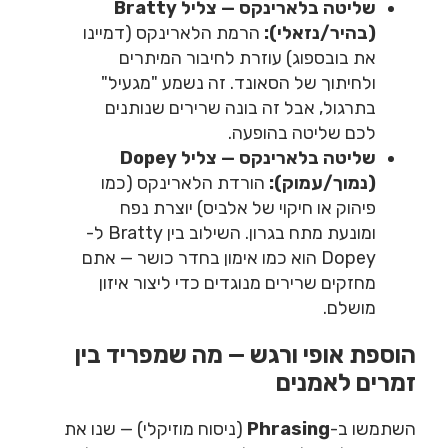
שליטה בלארינקס — צליל Bratty
(בהיר/נזאלי):
הרמת הלארינקס (דמיינו
את בובספוג) עוזרת לחיבור המיתרים
ולחיתוך של הסאונד. זה נשמע "מגעיל"
בתרגול, אבל זה בונה שרירים שנותנים
לכם שליטה בהופעה.
שליטה בלארינקס — צליל Dopey
(נמוך/עמוק):
הורדת הלארינקס (כמו
פיהוק או חיקוי של אלביס) יוצרת נפח
ומונעת מתח בגרון. השילוב בין Bratty ל-
Dopey הוא כמו אימון בחדר כושר — אתם
מחזקים שרירים מנוגדים כדי ליצור איזון
מושלם.
הוספת אופי ורגש — מה שמפריד בין
זמרים לאמנים
השתמשו ב-
Phrasing
(ניסוח מוזיקלי) — שנו את