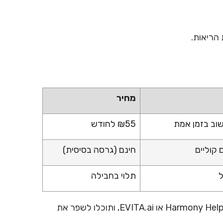
 הריאות.
מחיר
שוב בזמן אמת
₪55 לחודש
 קוליים
חינם (גרסה בסיסית)
ל
תלוי בחבילה
התחילו באימון נשימה עם AI בעזרת אפליקציות כמו Harmony Helper או EVITA.ai, ותוכלו לשפר את