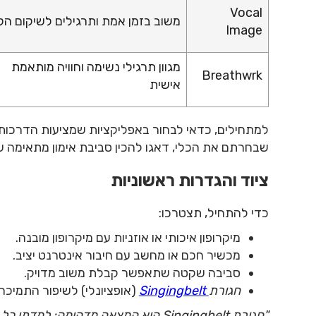
Vocal
משוב בזמן אמת ותרגילים לשיקום הק
Image
מגוון תרגילי נשימה וחוויה מותאמת
Breathwrk
אישית
למתחילים, כדאי לבחור באפליקציות שמציעות הדרכות 
שבחרתם את הכלי, דאגו להכין סביבת אימון מתאימה
ציוד והגדרות ראשוניות
כדי להתחיל, תצטרכו:
מיקרופון איכותי או אוזניות עם מיקרופון מובנה.
מכשיר חכם או מחשב עם חיבור אינטרנט יציב.
סביבה שקטה שתאפשר קבלת משוב מדויק.
חגורת
Singingbelt
(אופציונלי) לשיפור התמיכה
"חגורת Singingbelt היא המצאה מדהימה;