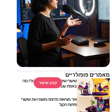
שיעורי פיתוח קול בקבוצה
מאמרים פופולריים
שיעורי שירה אונליין מול פרונטלי: מה
קבע שיעור
באמת עובד בזום, ומה לא
איך מציאות מדומה משנה את שיעורי
פיתוח הקול